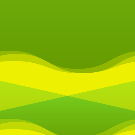
1
2
...
4
►