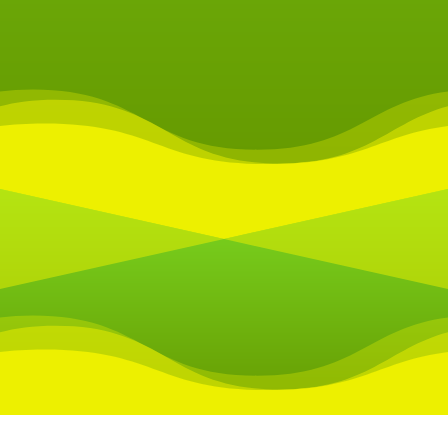
◄
1
2