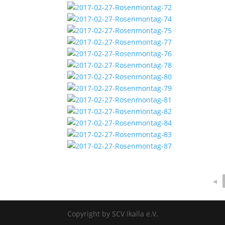
◄
Copyright by SCV Ikalla e.V.